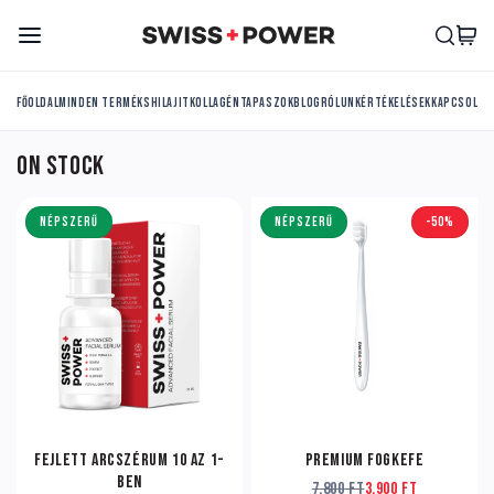
Ugrás a tartalomhoz
Főoldal
Minden termék
Shilajit
Kollagén
Tapaszok
Blog
Rólunk
Értékelések
Kapcsolat
ON STOCK
NÉPSZERŰ
NÉPSZERŰ
-50%
Fejlett arcszérum 10 az 1-
Premium Fogkefe
ben
7.800 Ft
3.900 Ft