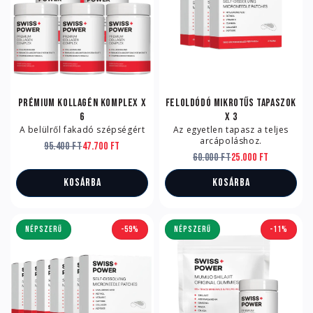
Prémium kollagén komplex x
Feloldódó mikrotűs tapaszok
6
x 3
A belülről fakadó szépségért
Az egyetlen tapasz a teljes
arcápoláshoz.
95.400 Ft
47.700 Ft
60.000 Ft
25.000 Ft
Kosárba
Kosárba
NÉPSZERŰ
-59%
NÉPSZERŰ
-11%