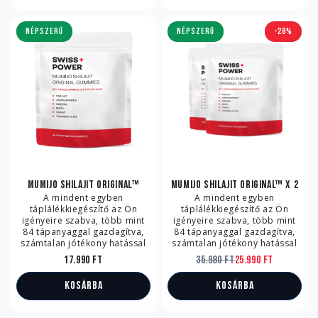
NÉPSZERŰ
NÉPSZERŰ
-28%
Mumijo Shilajit Original™
Mumijo Shilajit Original™ x 2
A mindent egyben
A mindent egyben
táplálékkiegészítő az Ön
táplálékkiegészítő az Ön
igényeire szabva, több mint
igényeire szabva, több mint
84 tápanyaggal gazdagítva,
84 tápanyaggal gazdagítva,
számtalan jótékony hatással
számtalan jótékony hatással
17.990 Ft
35.980 Ft
25.990 Ft
Kosárba
Kosárba