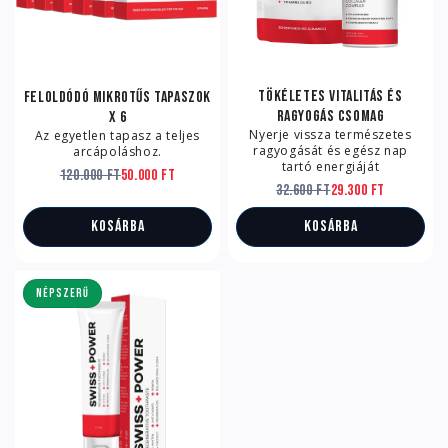
Tökéletes vitalitás és
Feloldódó mikrotűs tapaszok
ragyogás csomag
x 6
Nyerje vissza természetes
Az egyetlen tapasz a teljes
ragyogását és egész nap
arcápoláshoz.
tartó energiáját
120.000 Ft
50.000 Ft
32.600 Ft
29.300 Ft
Kosárba
Kosárba
NÉPSZERŰ