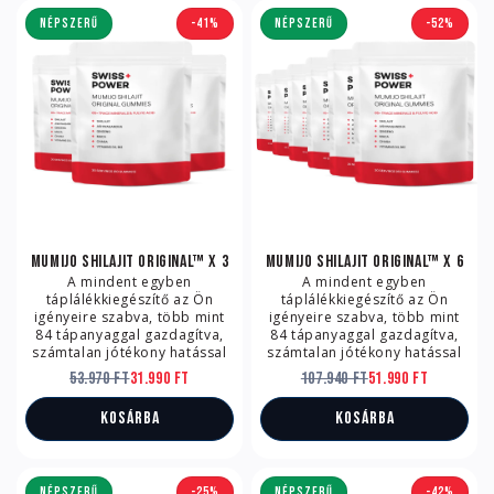
NÉPSZERŰ
-41%
NÉPSZERŰ
-52%
Mumijo Shilajit Original™ x 3
Mumijo Shilajit Original™ x 6
A mindent egyben
A mindent egyben
táplálékkiegészítő az Ön
táplálékkiegészítő az Ön
igényeire szabva, több mint
igényeire szabva, több mint
84 tápanyaggal gazdagítva,
84 tápanyaggal gazdagítva,
számtalan jótékony hatással
számtalan jótékony hatással
53.970 Ft
31.990 Ft
107.940 Ft
51.990 Ft
Kosárba
Kosárba
NÉPSZERŰ
-25%
NÉPSZERŰ
-42%