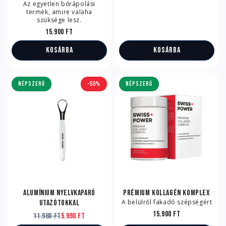
Az egyetlen bőrápolási
termék, amire valaha
szüksége lesz.
15.900 Ft
Kosárba
Kosárba
NÉPSZERŰ
-50%
NÉPSZERŰ
Alumínium nyelvkaparó
Prémium kollagén komplex
A belülről fakadó szépségért
utazótokkal
15.900 Ft
11.980 Ft
5.990 Ft