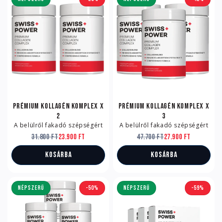
Prémium kollagén komplex x
Prémium kollagén komplex x
2
3
A belülről fakadó szépségért
A belülről fakadó szépségért
31.800 Ft
23.900 Ft
47.700 Ft
27.900 Ft
Kosárba
Kosárba
NÉPSZERŰ
-50%
NÉPSZERŰ
-59%