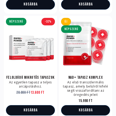
Kosárba
Kosárba
NÉPSZERŰ
-32%
Új
NÉPSZERŰ
Feloldódó mikrotűs tapaszok
NAD+ tapasz komplex
Az egyetlen tapasz a teljes
Az első transzdermális
arcápoláshoz.
tapasz, amely belülről kifelé
segít visszafordítani az
20.000 Ft
13.600 Ft
öregedés jeleit
15.990 Ft
Kosárba
Kosárba