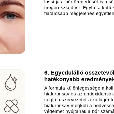
lassítja a bőr öregedését is: cs
megereszkedést. Egyfajta kettő
fiatalosabb megjelenés egyetlen
6. Egyedülálló összetevő
hatékonyabb eredmények
A formula különlegessége a koll
hialuronsav és az antioxidánsok
segíti a szervezetet a kollagén
hialuronsav megköti a nedvessé
védelmet nyújtanak a bőr szám