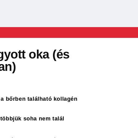
gyott oka (és
an)
 a bőrben található kollagén
gtöbbjük soha nem talál