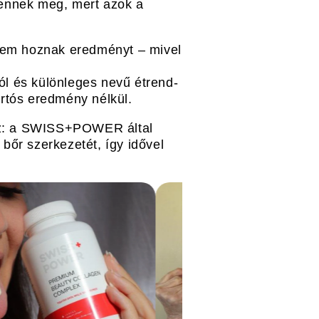
lennek meg, mert azok a
 nem hoznak eredményt – mivel
ól és különleges nevű étrend-
artós eredmény nélkül.
shoz: a SWISS+POWER által
 bőr szerkezetét, így idővel