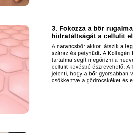
3. Fokozza a bőr rugalm
hidratáltságát a cellulit e
A narancsbőr akkor látszik a le
száraz és petyhüdt. A Kollagén
tartalma segít megőrizni a nedves
cellulit kevésbé észrevehető. A 
jelenti, hogy a bőr gyorsabban 
csökkentve a gödröcskéket és 