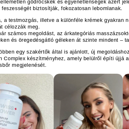
kellemetlen gödröcskék és egyenetlenségek azért je
 feszességét biztosítják, fokozatosan lebomlanak.
a, a testmozgás, illetve a különféle krémek gyakran
át célozzák meg.
 már számos megoldást, az árkategóriás masszázsokt
ken és öregedésgátló géleken át szinte mindent – t
többen egy szakértők által is ajánlott, új megoldá
gen Complex készítményhez, amely belülről építi újjá a
csbőr megjelenését.