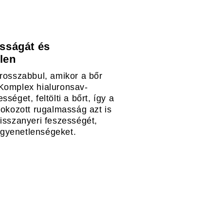
asságát és
llen
grosszabbul, amikor a bőr
 Komplex hialuronsav-
séget, feltölti a bőrt, így a
fokozott rugalmasság azt is
visszanyeri feszességét,
egyenetlenségeket.