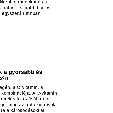
ökkenti a ráncokat és a
s hatás – simább bőr és
 egyszerű rutinban.
k a gyorsabb és
ért
agén, a C-vitamin, a
 kombinációja. A C-vitamin
termelés fokozásában, a
get, míg az antioxidánsok
ára a károsodásokkal