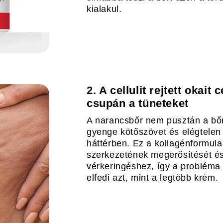
kialakul.
2. A cellulit rejtett okai
csupán a tüneteket
A narancsbőr nem pusztán a bőr
gyenge kötőszövet és elégtelen 
háttérben. Ez a kollagénformula
szerkezetének megerősítését és
vérkeringéshez, így a probléma
elfedi azt, mint a legtöbb krém.