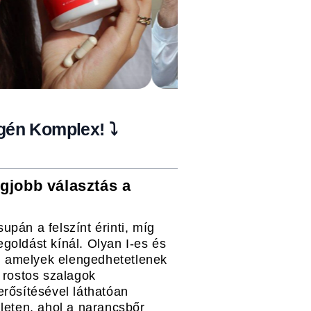
agén Komplex! ⤵️
egjobb választás a
upán a felszínt érinti, míg
goldást kínál. Olyan I-es és
az, amelyek elengedhetetlenek
ó rostos szalagok
erősítésével láthatóan
ületen, ahol a narancsbőr