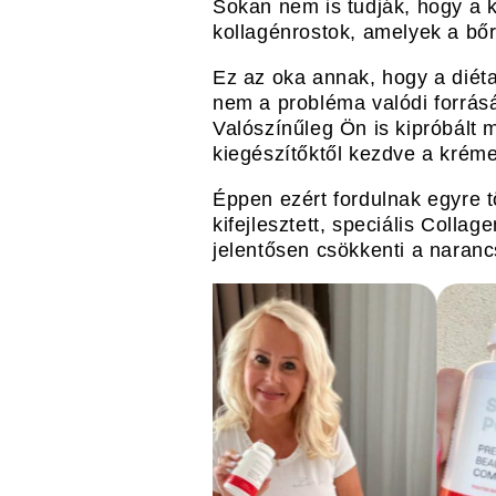
Sokan nem is tudják, hogy a 
kollagénrostok, amelyek a bőr
Ez az oka annak, hogy a diét
nem a probléma valódi forrás
Valószínűleg Ön is kipróbált
kiegészítőktől kezdve a kréme
Éppen ezért fordulnak egyre 
kifejlesztett, speciális Colla
jelentősen csökkenti a naran