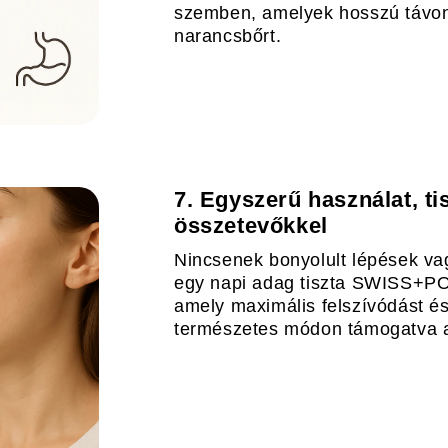
szemben, amelyek hosszú távon 
narancsbőrt.
7. Egyszerű használat, ti
összetevőkkel
Nincsenek bonyolult lépések v
egy napi adag tiszta SWISS+P
amely maximális felszívódást és
természetes módon támogatva a 