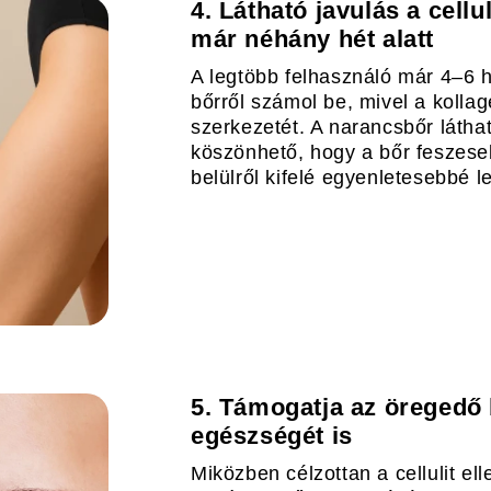
4. Látható javulás a cell
már néhány hét alatt
A legtöbb felhasználó már 4–6 h
bőrről számol be, mivel a kollagé
szerkezetét. A narancsbőr láth
köszönhető, hogy a bőr feszeseb
belülről kifelé egyenletesebbé l
5. Támogatja az öregedő 
egészségét is
Miközben célzottan a cellulit el