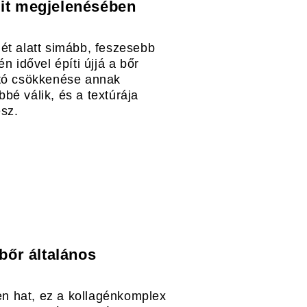
ulit megjelenésében
ét alatt simább, feszesebb
n idővel építi újjá a bőr
ató csökkenése annak
bé válik, és a textúrája
esz.
bőr általános
len hat, ez a kollagénkomplex