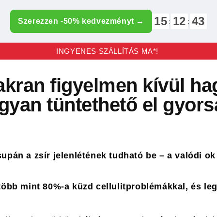
15
12
41
:
:
Szerezzen -50% kedvezményt →
INGYENES SZÁLLÍTÁS MA*!
yakran figyelmen kívül ha
gyan tüntethető el gyors
supán a zsír jelenlétének tudható be – a valódi ok
 több mint 80%-a küzd cellulitproblémákkal, és le