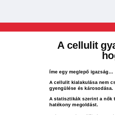
Ugrás a tartalomhoz
A cellulit g
ho
Íme egy meglepő igazság…
A cellulit kialakulása nem c
gyengülése és károsodása.
A statisztikák szerint a nők
hatékony megoldást.