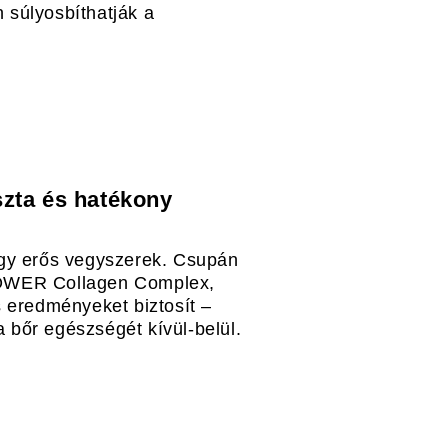
súlyosbíthatják a
szta és hatékony
agy erős vegyszerek. Csupán
OWER Collagen Complex,
 eredményeket biztosít –
bőr egészségét kívül-belül.