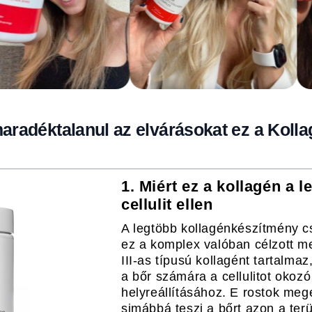
 maradéktalanul az elvárásokat ez a Koll
1. Miért ez a kollagén a l
cellulit ellen
A legtöbb kollagénkészítmény cs
ez a komplex valóban célzott me
III-as típusú kollagént tartalm
a bőr számára a cellulitot okoz
helyreállításához. E rostok meg
simábbá teszi a bőrt azon a ter